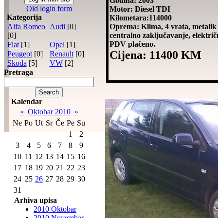
Godina: 2003
Old login form
Motor: Diesel TDI
Kategorija
Kilometara:114000
Alfa Romeo
Audi
[0]
Oprema: Klima, 4 vrata, metalik 
[0]
centralno zaključavanje, električ
PDV plačeno.
Fiat
[1]
Opel
[1]
Cijena: 11400 KM
Peugeot
[0]
Renault
[0]
Skoda
[5]
VW
[2]
Pretraga
Kalendar
«
Oktobar 2010
»
Ne
Po
Ut
Sr
Če
Pe
Su
1
2
3
4
5
6
7
8
9
10
11
12
13
14
15
16
17
18
19
20
21
22
23
24
25
26
27
28
29
30
31
Arhiva upisa
2010 Oktobar
2010 Novembar