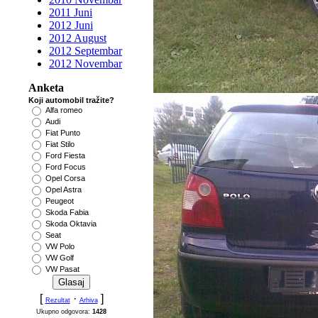
2011 Juni
2012 Juni
2012 August
2012 Septembar
2012 Novembar
Anketa
Koji automobil tražite?
Alfa romeo
Audi
Fiat Punto
Fiat Stilo
Ford Fiesta
Ford Focus
Opel Corsa
Opel Astra
Peugeot
Skoda Fabia
Skoda Oktavia
Seat
VW Polo
VW Golf
VW Pasat
[
·
]
Rezultat
Arhiva
Ukupno odgovora:
1428