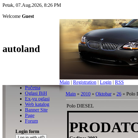
Petak, 07.Aug.2026, 8:26 PM
Welcome
Guest
autoland
Main
|
Registration
|
Login
|
RSS
Početna
Oglasi BiH
Main
»
2010
»
Oktobar
»
26
» Polo
Ex-yu oglasi
Web katalog
Polo DIESEL
Banner Site
Page
Forum
PRODAT
Login form
Log in with uID