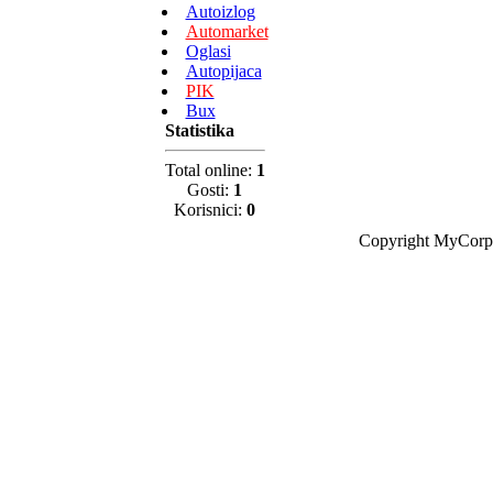
Autoizlog
Automarket
Oglasi
Autopijaca
PIK
Bux
Statistika
Total online:
1
Gosti:
1
Korisnici:
0
Copyright MyCorp