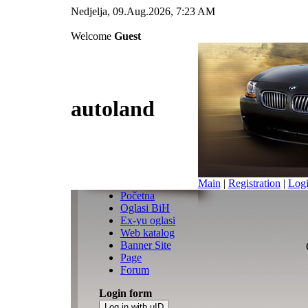
Nedjelja, 09.Aug.2026, 7:23 AM
Welcome
Guest
autoland
Main
|
Registration
|
Log
Početna
Oglasi BiH
Ex-yu oglasi
Web katalog
Banner Site
Page
Forum
Login form
Log in with uID