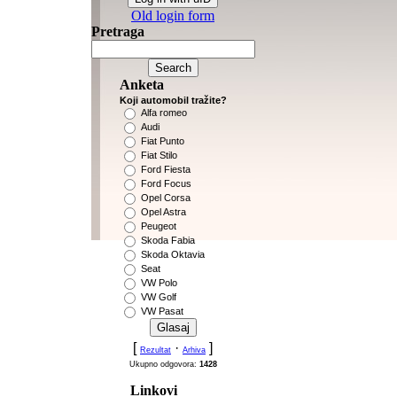
Old login form
Pretraga
Anketa
Koji automobil tražite?
Alfa romeo
Audi
Fiat Punto
Fiat Stilo
Ford Fiesta
Ford Focus
Opel Corsa
Opel Astra
Peugeot
Skoda Fabia
Skoda Oktavia
Seat
VW Polo
VW Golf
VW Pasat
[
·
]
Rezultat
Arhiva
Ukupno odgovora:
1428
Linkovi