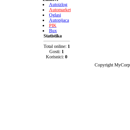
Autoizlog
Automarket
Oglasi
Autopijaca
PIK
Bux
Statistika
Total online:
1
Gosti:
1
Korisnici:
0
Copyright MyCorp