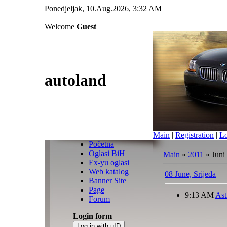
Ponedjeljak, 10.Aug.2026, 3:32 AM
Welcome
Guest
autoland
Main
|
Registration
|
L
Početna
Oglasi BiH
Main
»
2011
»
Juni
Ex-yu oglasi
Web katalog
08 June, Srijeda
Banner Site
Page
9:13 AM
Ast
Forum
Login form
Log in with uID