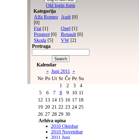
Old login form
Kategorija
Alfa Romeo
Audi
[0]
[0]
Fiat
[1]
Opel
[1]
Peugeot
[0]
Renault
[0]
Skoda
[5]
VW
[2]
Pretraga
Kalendar
«
Juni 2011
»
Ne
Po
Ut
Sr
Če
Pe
Su
1
2
3
4
5
6
7
8
9
10
11
12
13
14
15
16
17
18
19
20
21
22
23
24
25
26
27
28
29
30
Arhiva upisa
2010 Oktobar
2010 Novembar
2011 Juni