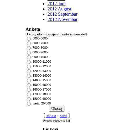
2012 Juni
2012 August
2012 Septembar
2012 Novembar
Anketa
U kojoj okvirnoj cijeni tražite automobil?
5000-6000
6000-7000
7000-8000
8000-9000
9000-10000
10000-11000
11000-12000
12000-13000
13000-14000
14000-15000
15000-16000
16000-17000
17000-18000
18000-19000
Iznad 20.000
[
·
]
Rezultat
Arhiva
Ukupno odgovora:
736
Linkovi