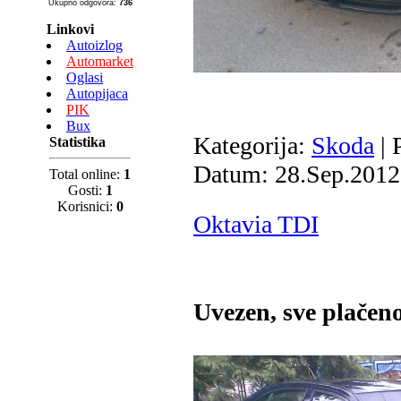
Ukupno odgovora:
736
Linkovi
Autoizlog
Automarket
Oglasi
Autopijaca
PIK
Bux
Kategorija:
Skoda
| 
Statistika
Datum:
28.Sep.2012
Total online:
1
Gosti:
1
Korisnici:
0
Oktavia TDI
Uvezen, sve plače