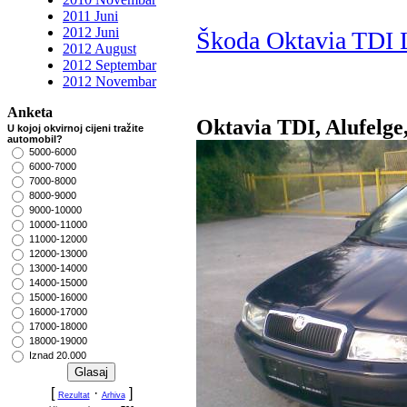
2011 Juni
2012 Juni
Škoda Oktavia TD
2012 August
2012 Septembar
2012 Novembar
Anketa
Oktavia TDI, Alufelge
U kojoj okvirnoj cijeni tražite
automobil?
5000-6000
6000-7000
7000-8000
8000-9000
9000-10000
10000-11000
11000-12000
12000-13000
13000-14000
14000-15000
15000-16000
16000-17000
17000-18000
18000-19000
Iznad 20.000
[
·
]
Rezultat
Arhiva