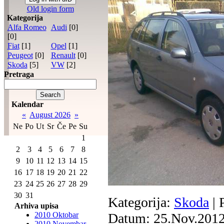
Old login form
Kategorija
Alfa Romeo
Audi
[0]
[0]
Fiat
[1]
Opel
[1]
Peugeot
[0]
Renault
[0]
Skoda
[5]
VW
[2]
Pretraga
Kalendar
«
August 2026
»
Ne
Po
Ut
Sr
Če
Pe
Su
1
2
3
4
5
6
7
8
9
10
11
12
13
14
15
16
17
18
19
20
21
22
23
24
25
26
27
28
29
30
31
Kategorija:
Skoda
| 
Arhiva upisa
2010 Oktobar
Datum:
25.Nov.201
2010 Novembar