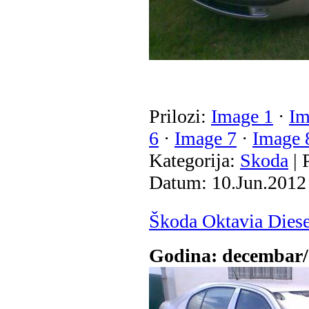
Prilozi:
Image 1
·
Im
6
·
Image 7
·
Image 
Kategorija:
Skoda
| 
Datum:
10.Jun.2012
Škoda Oktavia Diese
Godina: decembar/2