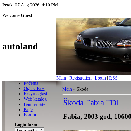
Petak, 07.Aug.2026, 4:10 PM
Welcome
Guest
autoland
Main
|
Registration
|
Login
|
RSS
Početna
Oglasi BiH
Main
»
Skoda
Ex-yu oglasi
Web katalog
Škoda Fabia TDI
Banner Site
Page
Forum
Fabia, 2003 god, 10600
Login form
Log in with uID