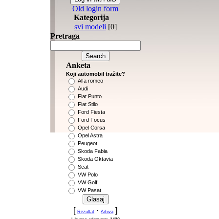
Old login form
Kategorija
svi modeli
[0]
Pretraga
Anketa
Koji automobil tražite?
Alfa romeo
Audi
Fiat Punto
Fiat Stilo
Ford Fiesta
Ford Focus
Opel Corsa
Opel Astra
Peugeot
Skoda Fabia
Skoda Oktavia
Seat
VW Polo
VW Golf
VW Pasat
[
·
]
Rezultat
Arhiva