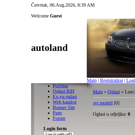
Četvrtak, 06.Aug.2026, 8:39 AM
Welcome
Guest
autoland
Main
|
Registration
|
Log
Početna
Oglasi BiH
Main
»
Oglasi
» Lanc
Ex-yu oglasi
Web katalog
svi modeli
[0]
Banner Site
Page
Oglasi u odjeljku
:
0
Forum
Login form
Log in with uID