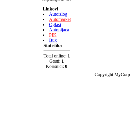
Ukupno odgovora:
1428
Linkovi
Autoizlog
Automarket
Oglasi
Autopijaca
PIK
Bux
Statistika
Total online:
1
Gosti:
1
Korisnici:
0
Copyright MyCorp