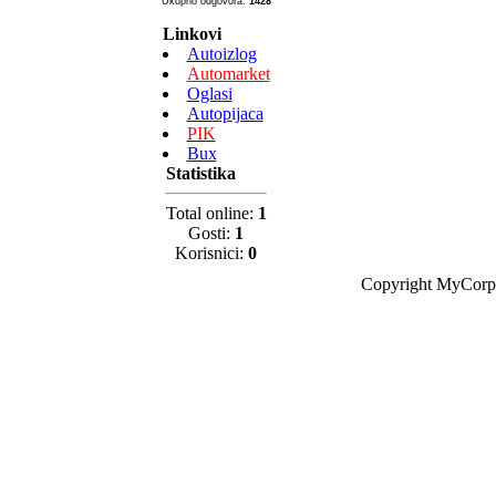
Ukupno odgovora:
1428
Linkovi
Autoizlog
Automarket
Oglasi
Autopijaca
PIK
Bux
Statistika
Total online:
1
Gosti:
1
Korisnici:
0
Copyright MyCorp