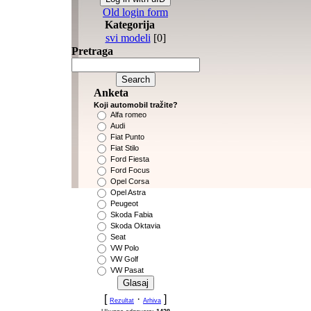
Old login form
Kategorija
svi modeli
[0]
Pretraga
Anketa
Koji automobil tražite?
Alfa romeo
Audi
Fiat Punto
Fiat Stilo
Ford Fiesta
Ford Focus
Opel Corsa
Opel Astra
Peugeot
Skoda Fabia
Skoda Oktavia
Seat
VW Polo
VW Golf
VW Pasat
[
·
]
Rezultat
Arhiva