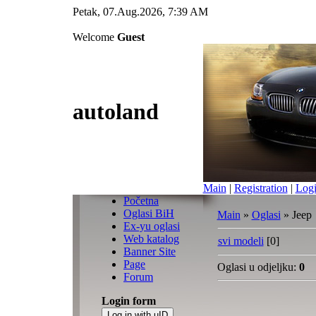
Petak, 07.Aug.2026, 7:39 AM
Welcome
Guest
autoland
Main
|
Registration
|
Log
Početna
Oglasi BiH
Main
»
Oglasi
» Jeep
Ex-yu oglasi
Web katalog
svi modeli
[0]
Banner Site
Page
Oglasi u odjeljku
:
0
Forum
Login form
Log in with uID